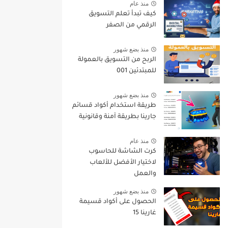
منذ عام
كيف تبدأ تعلم التسويق
الرقمي من الصفر
منذ بضع شهور
الربح من التسويق بالعمولة
للمبتدئين 001
منذ بضع شهور
طريقة استخدام أكواد قسائم
جارينا بطريقة آمنة وقانونية
منذ عام
كرت الشاشة للحاسوب
لاختيار الأفضل للألعاب
والعمل
منذ بضع شهور
الحصول على أكواد قسيمة
غارينا 15