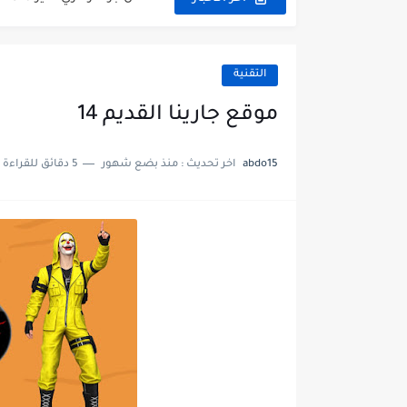
أفضل طرق شحن جواهر فري فا
طريقة شحن جواهر فري فاير 5
التقنية
متجر اربح معنا irbahnet 20
موقع جارينا القديم 14
كيفية شراء واستخدام كود ق
abdo15
اخر تحديث :
منذ بضع شهور
5 دقائق للقراءة
تطبيق احتساب السعرات الح
استرجاع حساب Free Fire 02
شراء الساعات الالكترونية 2026