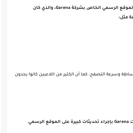
موقع جارينا القديم هو النسخة السابقة من الموقع الرسمي الخاص بشركة Garena، والذي كان
ة مثل:
بساطة وسرعة التصفح، كما أن الكثير من اللاعبين كانوا يجدون
تطور الألعاب وزيادة عدد المستخدمين، قامت Garena بإجراء تحديثات كبيرة على الموقع الرسمي