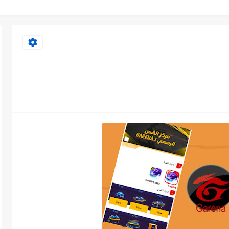
ير 06
0
سيمة جارينا لشحن الجواهر بسهولة وأمان...
رارية