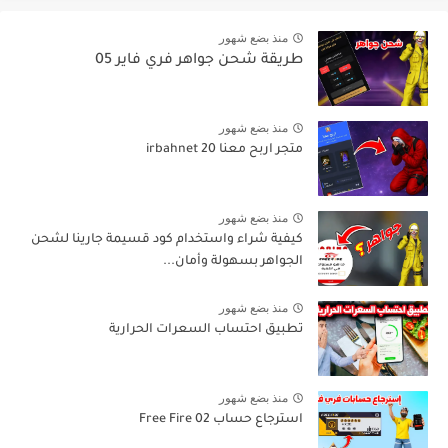
منذ بضع شهور
طريقة شحن جواهر فري فاير 05
منذ بضع شهور
متجر اربح معنا irbahnet 20
منذ بضع شهور
كيفية شراء واستخدام كود قسيمة جارينا لشحن
الجواهر بسهولة وأمان...
منذ بضع شهور
تطبيق احتساب السعرات الحرارية
منذ بضع شهور
استرجاع حساب Free Fire 02