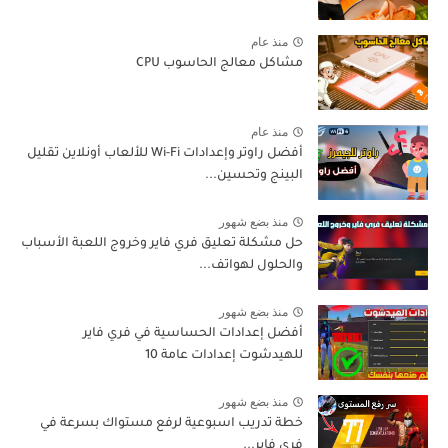
منذ عام
مشاكل معالج الحاسوب CPU
منذ عام
أفضل راوتر وإعدادات Wi-Fi للألعاب أونلاين تقليل
البينج وتحسين...
منذ بضع شهور
حل مشكلة تعليق فري فاير وخروج اللعبة الأسباب
والحلول لهواتف...
منذ بضع شهور
أفضل إعدادات الحساسية في فري فاير
للهيدشوت إعدادات عامة 10
منذ بضع شهور
خطة تدريب اسبوعية لرفع مستواك بسرعة في
فري فاير...