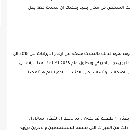
 ذلك الشخص في مكان بعيد يمكنك ان تتحدث معه بكل
اذا اردنا ان نقوم بالتحدث عن ارباح الوتساب فسوف نقوم كذلك بالتحدث معكم عن ارقام الايرادات من 2018 الى
2024او 2023 ففي عام 2018 حقق الوتساب 443 مليون دولار امريكي وبحلول عام 2023 تضاعف هذا الرقم الى
ره من اصحاب الوتساب يعني الوتساب لدي ارباح هائله جدا
عني ان طفلك قد يكون ورده لخطر او لتلقي رسائل او
 ذلك من الميزات التي تسمح للمستخدمين والاخرين برؤيه