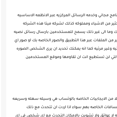
امج مجاني وخدمه الرسائل المركزيه عبر الانظمه الاساسيه
كثير من الاشياء ومملوكه كذلك لشركه ميتا هذه الشركه
 وما الى غير ذلك يسمح للمستخدمين بارسال رسائل نصيه
 من الملفات عبر هذا التطبيق والصور الخاصه بك او صور اي
ه وغير مرئيه كما انه يمكنك تحديد ان يرى الشخص الصوره
ت التي لن تستطيع انت ان تقاومها وموقع المستخدمين
ثلا من الايجابيات الخاصه بالوتساب هي وسيله سهله وسريعه
مسافات الخاصه بهم سواء اذا اردت ان تتحدث مع ذلك
ه لا عوائق ولا تشويت بالامكان التحدث مع اي شخص في اي