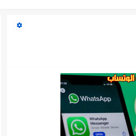
ير 06
0
سيمة جارينا لشحن الجواهر بسهولة وأمان...
رارية