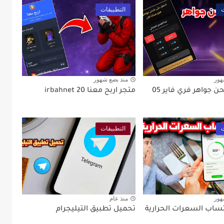
ت
التطبيقات
هور
منذ بضع شهور
جواهر فري فاير 05
متجر اربح معنا irbahnet 20
ت
التطبيقات
هور
منذ عام
ساب السعرات الحرارية
تحميل تطبيق التيليجرام